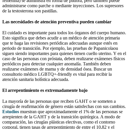
femenina) se administra en forma de píldora, pero también puede
administrarse como parche o mediante inyecciones. Los supresores
de la testosterona son pastillas.
Las necesidades de atención preventiva pueden cambiar
El cuidado es importante para todos los órganos del cuerpo humano.
Esto significa que debes acudir a un médico de atención primaria
que te haga las revisiones periódicas adecuadas aunque estés en
periodo de transición. Por ejemplo, las pruebas de Papanicolaou
siguen siendo importantes para quienes tienen cuello uterino. Y en el
caso de las personas con próstata, deben realizarse exámenes físicos
periódicos para detectar cualquier anomalía. También deben
realizarse exámenes de mama y de densidad ósea. Buscar un
consultorio médico LGBTQ+-friendly es vital para recibir la
atención sanitaria holística adecuada.
El arrepentimiento es extremadamente bajo
La mayoría de las personas que reciben GAHT o se someten a
cirugía de reafirmación de género están satisfechas con sus cambios.
Estudios
muestran que aproximadamente el 1% de las personas se
arrepienten de la GAHT y de la transición quirúrgica. A modo de
comparación, las cirugías plásticas electivas, como el contorno
corporal, tienen tasas de arrepentimiento de entre el 10,82 y el