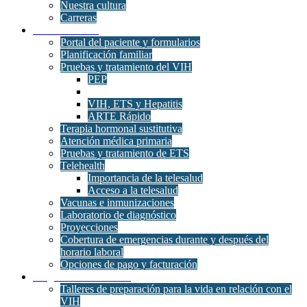
Nuestra cultura
Carreras
Clínica Médica
Portal del paciente y formularios
Planificación familiar
Pruebas y tratamiento del VIH
PEP
VIH, ETS y Hepatitis
ARTE Rápido
Terapia hormonal sustitutiva
Atención médica primaria
Pruebas y tratamiento de ETS
Telehealth
Importancia de la telesalud
Acceso a la telesalud
Vacunas e inmunizaciones
Laboratorio de diagnóstico
Proyecciones
Cobertura de emergencias durante y después del
horario laboral
Opciones de pago y facturación
Programas de atención
Talleres de preparación para la vida en relación con el
VIH