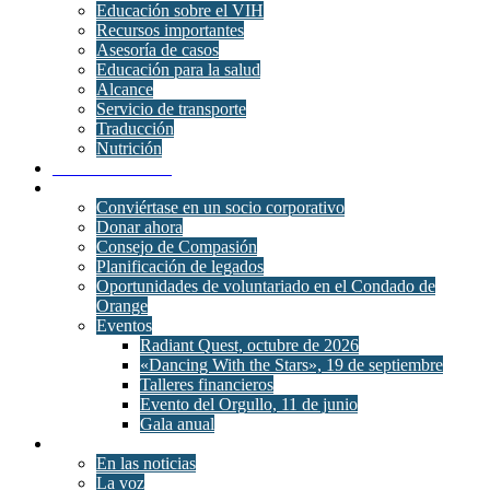
Educación sobre el VIH
Recursos importantes
Asesoría de casos
Educación para la salud
Alcance
Servicio de transporte
Traducción
Nutrición
Salud conductual
Únete
Conviértase en un socio corporativo
Donar ahora
Consejo de Compasión
Planificación de legados
Oportunidades de voluntariado en el Condado de
Orange
Eventos
Radiant Quest, octubre de 2026
«Dancing With the Stars», 19 de septiembre
Talleres financieros
Evento del Orgullo, 11 de junio
Gala anual
Noticias
En las noticias
La voz