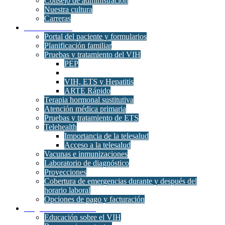
Consejo de administración
Nuestra cultura
Carreras
Clínica Médica
Portal del paciente y formularios
Planificación familiar
Pruebas y tratamiento del VIH
PEP
VIH, ETS y Hepatitis
ARTE Rápido
Terapia hormonal sustitutiva
Atención médica primaria
Pruebas y tratamiento de ETS
Telehealth
Importancia de la telesalud
Acceso a la telesalud
Vacunas e inmunizaciones
Laboratorio de diagnóstico
Proyecciones
Cobertura de emergencias durante y después del
horario laboral
Opciones de pago y facturación
Programas de atención
Educación sobre el VIH