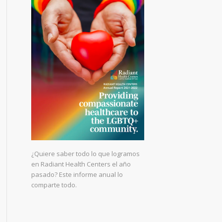
¿Quiere saber todo lo que logramos
en Radiant Health Centers el año
pasado? Este informe anual lo
comparte todo.