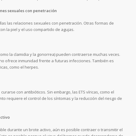
ones sexuales con penetración
llas las relaciones sexuales con penetración. Otras formas de
con la piel y el uso compartido de agujas.
como la clamidia y la gonorrea) pueden contraerse muchas veces.
no ofrece inmunidad frente a futuras infecciones. También es
ricas, como el herpes.
arse con antibióticos. Sin embargo, las ETS víricas, como el
to requiere el control de los síntomas y la reducción del riesgo de
activo
e durante un brote activo, aún es posible contraer o transmitir el
 Esto es posible porque el virus del herpes puede desprenderse de