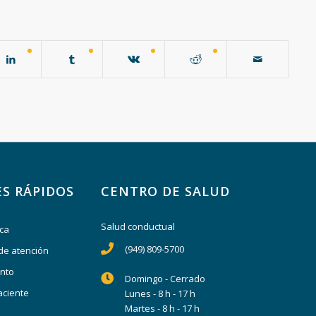
S RÁPIDOS
CENTRO DE SALUD
Salud conductual
ica
(949) 809-5700
de atención
nto
Domingo - Cerrado
aciente
Lunes - 8 h - 17 h
Martes - 8 h - 17 h