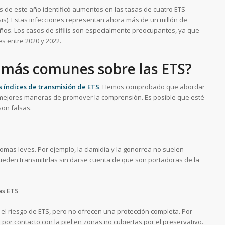
os de este año identificó aumentos en las tasas de cuatro ETS
iasis). Estas infecciones representan ahora más de un millón de
años. Los casos de sífilis son especialmente preocupantes, ya que
es entre 2020 y 2022.
s más comunes sobre las ETS?
s índices de transmisión de ETS
. Hemos comprobado que abordar
 mejores maneras de promover la comprensión. Es posible que esté
son falsas.
mas leves. Por ejemplo, la clamidia y la gonorrea no suelen
eden transmitirlas sin darse cuenta de que son portadoras de la
as ETS
el riesgo de ETS, pero no ofrecen una protección completa. Por
por contacto con la piel en zonas no cubiertas por el preservativo.