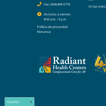
Fax:
(949) 809-5779
En las notic
De lunes a viernes
8:30 a.m. - 5 p.m.
Política de privacidad
Renuncia
Español