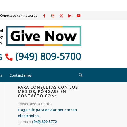
Conéctese con nosotros
el
oy
o.
s
(949) 809-5700
as
Contáctanos
PARA CONSULTAS CON LOS
MEDIOS, PÓNGASE EN
CONTACTO CON:
Edwin Rivera-Cortez
Haga clic para enviar por correo
electrónico.
Llama a
(949) 809-5772