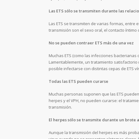
Las ETS sólo se transmiten durante las relaci
Las ETS se transmiten de varias formas, entre e
transmisión son el sexo oral, el contacto íntimo 
No se pueden contraer ETS más de una vez
Muchas ETS (como las infecciones bacterianas 
Lamentablemente, un tratamiento satisfactorio 
posible infectarse con distintas cepas de ETS ví
Todas las ETS pueden curarse
Muchas personas suponen que las ETS pueden cur
herpes y el VPH, no pueden curarse: el tratamien
transmisión.
El herpes sólo se transmite durante un brote 
Aunque la transmisión del herpes es más probabl
virus cuando no se presentan síntomas claros.