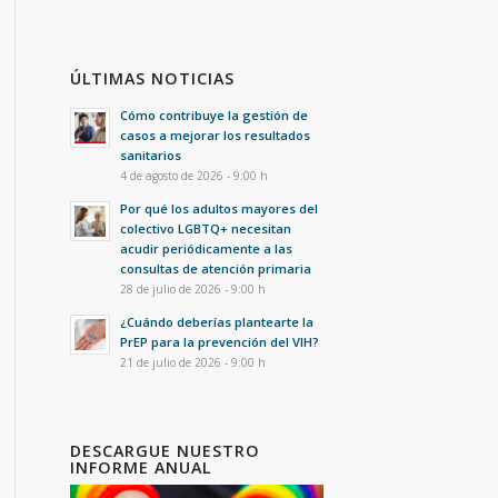
ÚLTIMAS NOTICIAS
Cómo contribuye la gestión de
casos a mejorar los resultados
sanitarios
4 de agosto de 2026 - 9:00 h
Por qué los adultos mayores del
colectivo LGBTQ+ necesitan
acudir periódicamente a las
consultas de atención primaria
28 de julio de 2026 - 9:00 h
¿Cuándo deberías plantearte la
PrEP para la prevención del VIH?
21 de julio de 2026 - 9:00 h
DESCARGUE NUESTRO
INFORME ANUAL