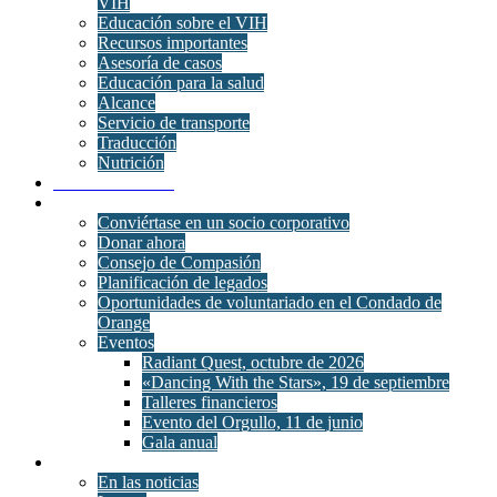
VIH
Educación sobre el VIH
Recursos importantes
Asesoría de casos
Educación para la salud
Alcance
Servicio de transporte
Traducción
Nutrición
Salud conductual
Únete
Conviértase en un socio corporativo
Donar ahora
Consejo de Compasión
Planificación de legados
Oportunidades de voluntariado en el Condado de
Orange
Eventos
Radiant Quest, octubre de 2026
«Dancing With the Stars», 19 de septiembre
Talleres financieros
Evento del Orgullo, 11 de junio
Gala anual
Noticias
En las noticias