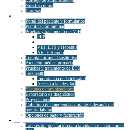
Consejo de administración
Nuestra cultura
Carreras
Clínica Médica
Portal del paciente y formularios
Planificación familiar
Pruebas y tratamiento del VIH
PEP
VIH, ETS y Hepatitis
ARTE Rápido
Terapia hormonal sustitutiva
Atención médica primaria
Pruebas y tratamiento de ETS
Telehealth
Importancia de la telesalud
Acceso a la telesalud
Vacunas e inmunizaciones
Laboratorio de diagnóstico
Proyecciones
Cobertura de emergencias durante y después del
horario laboral
Opciones de pago y facturación
Programas de atención
Talleres de preparación para la vida en relación con el